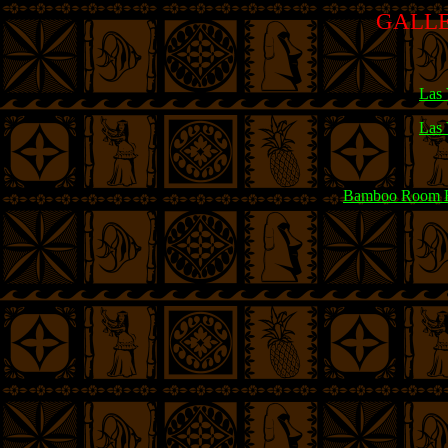
GALLER
Las 
Las 
Bamboo Room 